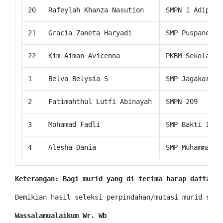
20
Rafeylah Khanza Nasution
SMPN 1 Adipala
21
Gracia Zaneta Haryadi
SMP Puspanegar
22
Kim Aiman Avicenna
PKBM Sekolah M
1
Belva Belysia S
SMP Jagakarsa
2
Fatimahthul Lutfi Abinayah
SMPN 209
3
Mohamad Fadli
SMP Bakti 17 J
4
Alesha Dania
SMP Muhammadiy
Keterangan: Bagi murid yang di terima harap daftar u
Demikian hasil seleksi perpindahan/mutasi murid seme
Wassalamualaikum Wr. Wb