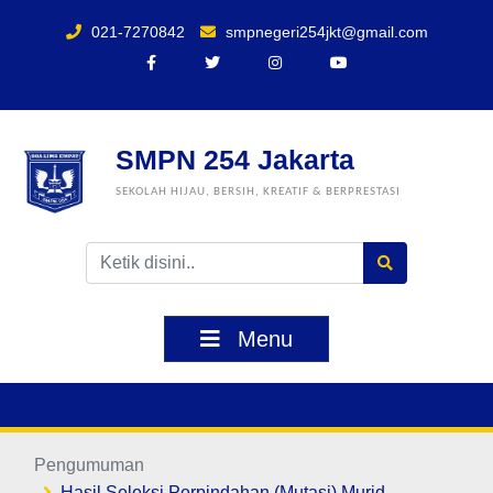
021-7270842
smpnegeri254jkt@gmail.com
SMPN 254 Jakarta
SEKOLAH HIJAU, BERSIH, KREATIF & BERPRESTASI
Menu
Pengumuman
Hasil Seleksi Perpindahan (Mutasi) Murid