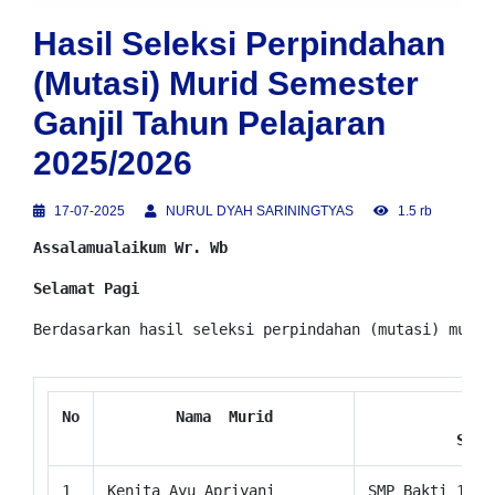
Hasil Seleksi Perpindahan
(Mutasi) Murid Semester
Ganjil Tahun Pelajaran
2025/2026
17-07-2025
NURUL DYAH SARININGTYAS
1.5 rb
Assalamualaikum Wr. Wb
Selamat Pagi
Berdasarkan hasil seleksi perpindahan (mutasi) murid
No
Nama  Murid
Asal
  Seko
1
Kenita Ayu Apriyani
SMP Bakti 17 J