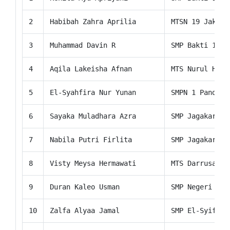
2
Habibah Zahra Aprilia
MTSN 19 Jakart
3
Muhammad Davin R
SMP Bakti 17 J
4
Aqila Lakeisha Afnan
MTS Nurul Huda
5
El-Syahfira Nur Yunan
SMPN 1 Pandegl
6
Sayaka Muladhara Azra
SMP Jagakarsa
7
Nabila Putri Firlita
SMP Jagakarsa
8
Visty Meysa Hermawati
MTS Darrusalla
9
Duran Kaleo Usman
SMP Negeri 266
10
Zalfa Alyaa Jamal
SMP El-Syifa