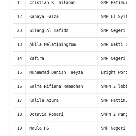
11
Cristian R. Silaban
SMP Patimura
12
Kanaya Faiza
SMP El-Syifa
23
Gilang Al-Hafidz
SMP Negeri 98 
13
Akila Melatiningrum
SMP Bakti 17 J
14
Zafira
SMP Negeri 104
15
Muhammad Danish Faeyza
Bright Word Ac
16
Salma Rifiana Ramadhan
SMPN 2 lebiksi
17
Kalila Azura
SMP Pattimura
18
Octavia Rosari
SMPN 2 Pangung
19
Maula HS
SMP Negeri 100